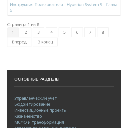
Инструкция Пользователя - Hyperion System 9 - Глава
6
Страница 1 из 8
1
2
3
4
5
6
7
8
Вперед
В конец
ОСНОВНЫЕ РАЗДЕЛЫ
Управленческий учет
Бюджетирование
Инвестиционные проекты
Казначейство
МСФО и трансформация