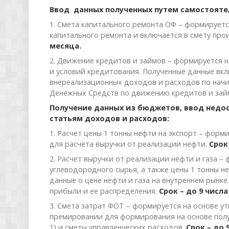
Ввод данных полученных путем самостоятел
1. Смета капитального ремонта ОФ – формирует
капитального ремонта и включается в смету прои
месяца.
2. Движение кредитов и займов – формируется 
и условий кредитования. Полученные данные вк
внереализационных доходов и расходов по начи
Денежных Средств по движению кредитов и зай
Получение данных из бюджетов, ввод недо
статьям доходов и расходов:
1. Расчет цены 1 тонны нефти на экспорт – форм
для расчета выручки от реализации нефти.
Срок
2. Расчет выручки от реализации нефти и газа –
углеводородного сырья, а также цены 1 тонны н
данные о цене нефти и газа на внутреннем рынк
прибыли и ее распределения.
Срок – до 9 числа
3. Смета затрат ФОТ – формируется на основе у
премировании для формирования на основе полу
1) и сметы управленческих расходов.
Срок – до 