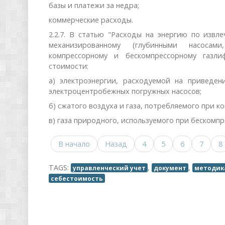
базы и платежи за недра;
коммерческие расходы.
2.2.7. В статью "Расходы на энергию по извл
механизированному (глубинными насосами
компрессорному и бескомпрессорному газли
стоимости:
а) электроэнергии, расходуемой на приведен
электроцентробежных погружных насосов;
б) сжатого воздуха и газa, потребляемого при 
в) газа природного, используемого при бескомп
В начало
Назад
4
5
6
7
8
TAGS:
,
,
управленческий учет
документ
методик
себестоимость