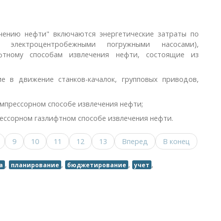
ечению нефти" включаются энергетические затраты по
, электроцентробежными погружными насосами),
фтному способам извлечения нефти, состоящие из
ие в движение станков-качалок, групповых приводов,
компрессорном способе извлечения нефти;
рессорном газлифтном способе извлечения нефти.
9
10
11
12
13
Вперед
В конец
,
,
,
,
а
планирование
бюджетирование
учет