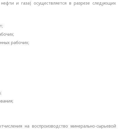
 нефти и газа) осуществляется в paзрезe следующих
т;
абочих;
нных рабочих;
;
вания;
отчисления на воспроизводство минерально-сырьевой